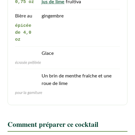
0,75 oz
jus de lime
fruitiva
Bière au
gingembre
épicée
de 4,0
oz
Glace
écrasée préférée
Un brin de menthe fraîche et une
roue de lime
pour la garniture
Comment préparer ce cocktail